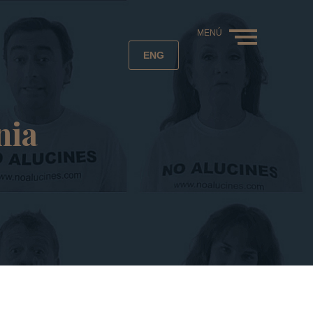
MENÚ
ENG
nia